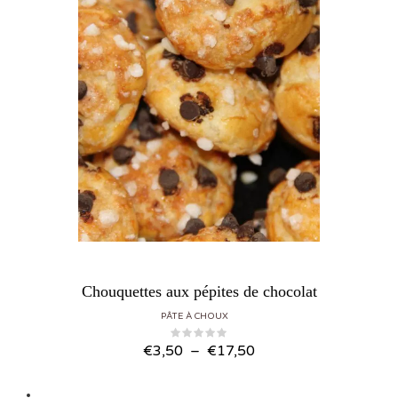
Chouquettes aux pépites de chocolat
PÂTE À CHOUX
Plage de prix : €3,50 à €17,50
€
3,50
–
€
17,50