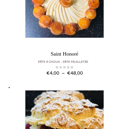
Saint Honoré
PÂTE À CHOUX
PÂTE FEUILLETÉE
Plage de prix : €4,00 à €48,00
€
4,00
–
€
48,00