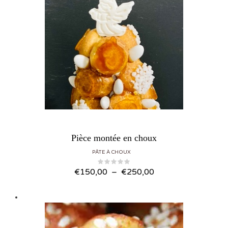
Pièce montée en choux
PÂTE À CHOUX
Plage de prix : €150,00 à €250,00
€
150,00
–
€
250,00