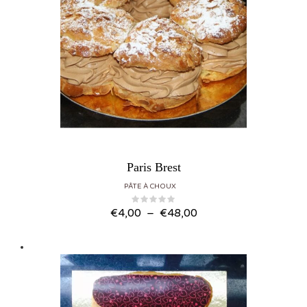
Paris Brest
PÂTE À CHOUX
Plage de prix : €4,00 à €48,00
€
4,00
–
€
48,00