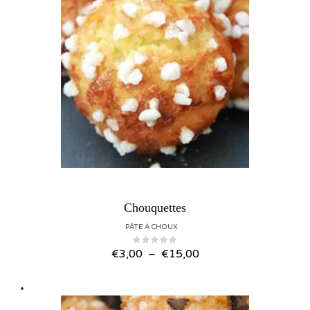
Chouquettes
PÂTE À CHOUX
Plage de prix : €3,00 à €15,00
€
3,00
–
€
15,00