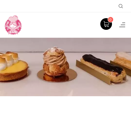
Sear
0
PÂTE À CHOUX
ACCUEIL