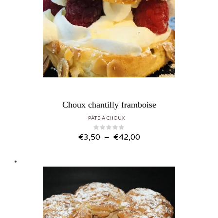
Choux chantilly framboise
PÂTE À CHOUX
Plage de prix : €3,50 à €42,00
€
3,50
–
€
42,00