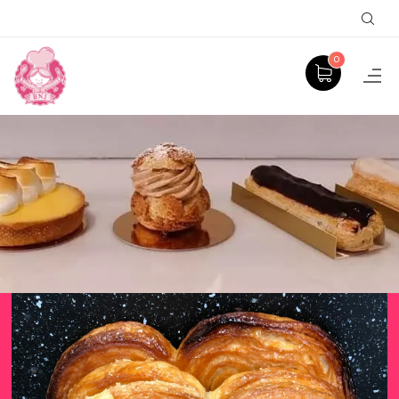
Sear
0
PÂTE …
ACCUEIL