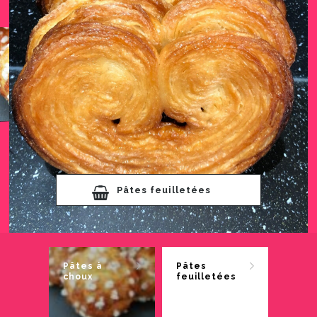
Pâtes feuilletées
Pâtes à
Pâtes
choux
feuilletées