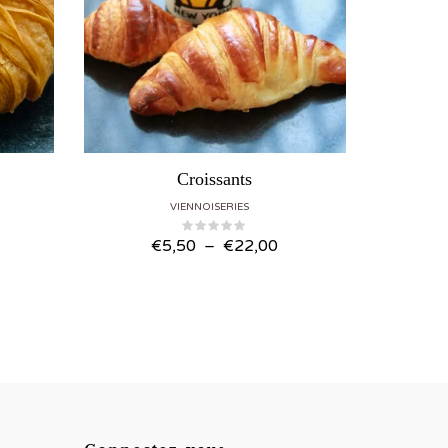
Croissants
VIENNOISERIES
lage
Plage
€
5,50
–
€
22,00
e
de
ix :
prix :
6,00
€5,50
à
24,00
€22,00