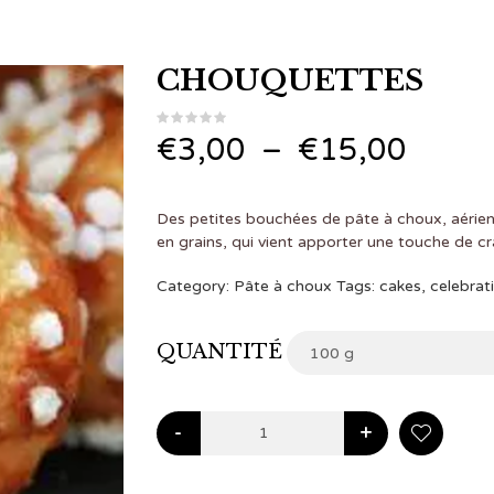
CHOUQUETTES
Plage
€
3,00
–
€
15,00
de
Des petites bouchées de pâte à choux, aérie
prix :
en grains, qui vient apporter une touche de c
€3,0
Category:
Pâte à choux
Tags:
cakes
,
celebrat
à
QUANTITÉ
100 g
€15,
-
+