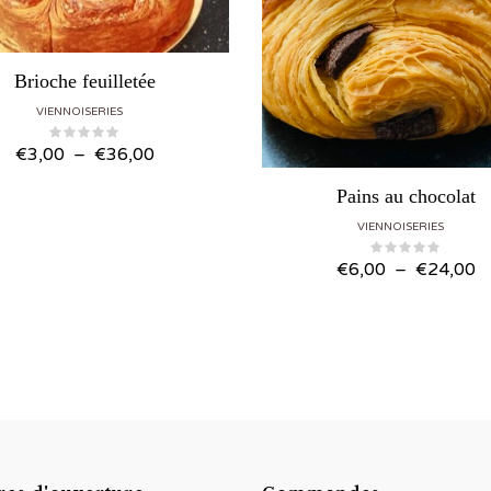
Brioche feuilletée
VIENNOISERIES
Plage
€
3,00
–
€
36,00
de
Pains au chocolat
prix :
VIENNOISERIES
€3,00
à
P
€
6,00
–
€
24,00
€36,00
d
pr
€
à
€