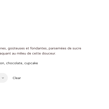
nnes, goûteuses et fondantes, parsemées de sucre
raquant au milieu de cette douceur.
0
ion
,
chocolate
,
cupcake
Clear
00