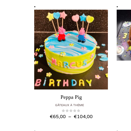
Peppa Pig
GÂTEAUX À THÈME
Plage de prix : €65,00 à €104,00
€
65,00
–
€
104,00