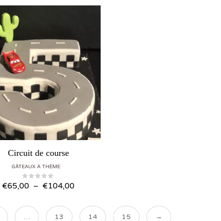
Circuit de course
GÂTEAUX À THÈME
Plage de prix : €65,00 à €104,00
€
65,00
–
€
104,00
…
13
14
15
→