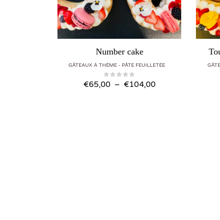
Number cake
To
GÂTEAUX À THÈME
PÂTE FEUILLETÉE
GÂT
Plage de prix : €65,00 à €104,00
€
65,00
–
€
104,00