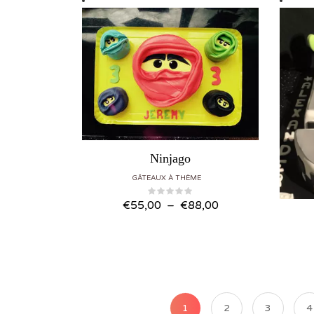
Ninjago
GÂTEAUX À THÈME
Plage de prix : €55,00 à €88,00
€
55,00
–
€
88,00
1
2
3
4