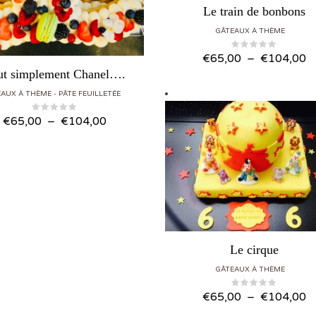
Le train de bonbons
GÂTEAUX À THÈME
Plage d
€
65,00
–
€
104,00
ut simplement Chanel….
EAUX À THÈME
PÂTE FEUILLETÉE
Plage de prix : €65,00 à €104,00
€
65,00
–
€
104,00
Le cirque
GÂTEAUX À THÈME
Plage d
€
65,00
–
€
104,00