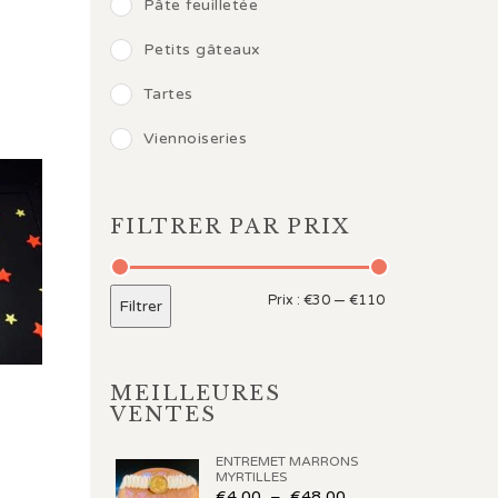
Pâte feuilletée
Petits gâteaux
e prix : €65,00 à €104,00
Tartes
Viennoiseries
FILTRER PAR PRIX
Prix :
€30
—
€110
Filtrer
MEILLEURES
VENTES
ENTREMET MARRONS
e prix : €65,00 à €104,00
MYRTILLES
€
4,00
–
€
48,00