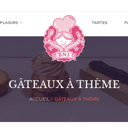
 PLAISIRS
TARTES
P
GÂTEAUX À THÈME
ACCUEIL
GÂTEAUX À THÈME