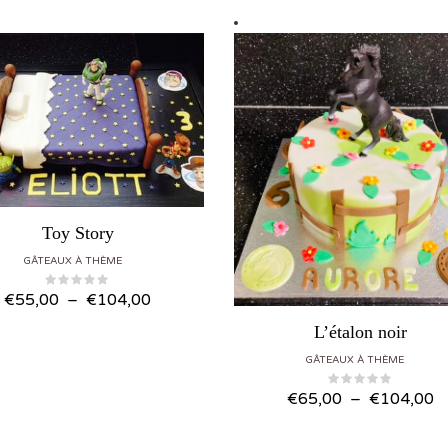
Toy Story
GÂTEAUX À THÈME
Plage de prix : €55,00 à €104,00
€
55,00
–
€
104,00
L’étalon noir
GÂTEAUX À THÈME
Plage d
€
65,00
–
€
104,00