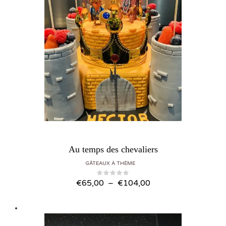
Au temps des chevaliers
GÂTEAUX À THÈME
Plage de prix : €65,00 à €104,00
€
65,00
–
€
104,00