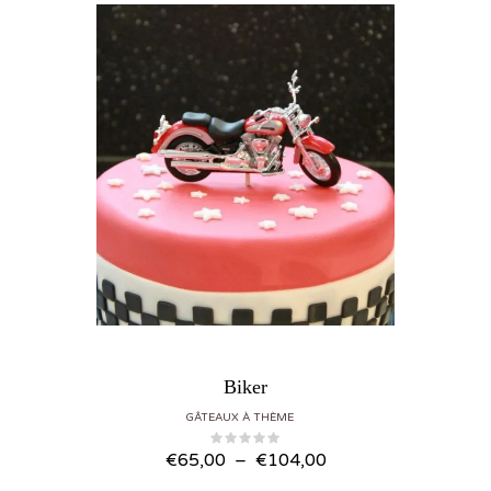
Biker
GÂTEAUX À THÈME
Plage de prix : €65,00 à €104,00
€
65,00
–
€
104,00