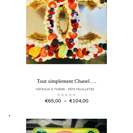
Tout simplement Chanel….
GÂTEAUX À THÈME
PÂTE FEUILLETÉE
Plage de prix : €65,00 à €104,00
€
65,00
–
€
104,00