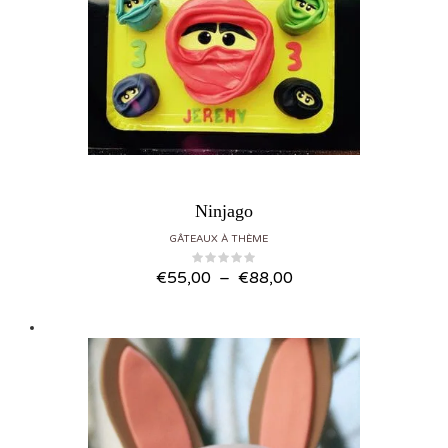
Ninjago
GÂTEAUX À THÈME
Plage de prix : €55,00 à €88,00
€
55,00
–
€
88,00