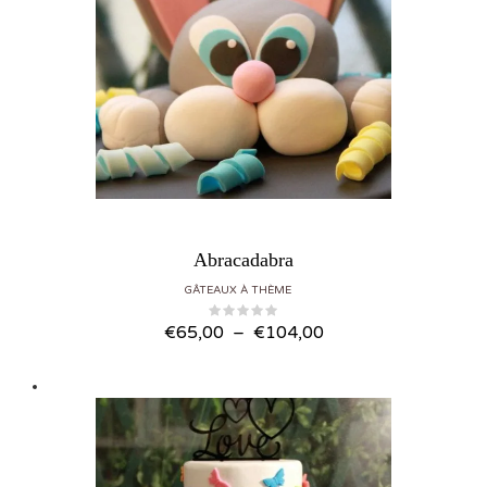
Abracadabra
GÂTEAUX À THÈME
Plage de prix : €65,00 à €104,00
€
65,00
–
€
104,00