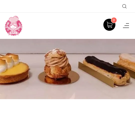
Sear
0
GÂTEAU À THEME
ACCUEIL