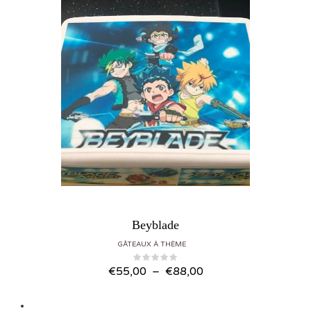
Beyblade
GÂTEAUX À THÈME
Plage de prix : €55,00 à €88,00
€
55,00
–
€
88,00