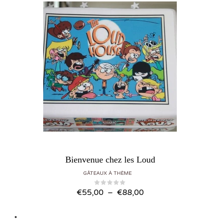
Bienvenue chez les Loud
GÂTEAUX À THÈME
Plage de prix : €55,00 à €88,00
€
55,00
–
€
88,00