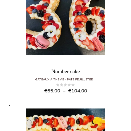
Number cake
GÂTEAUX À THÈME
PÂTE FEUILLETÉE
Plage de prix : €65,00 à €104,00
€
65,00
–
€
104,00