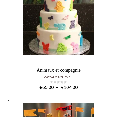
Animaux et compagnie
GÂTEAUX À THÈME
Plage de prix : €65,00 à €104,00
€
65,00
–
€
104,00