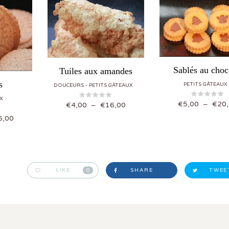
Sablés au choc
Tuiles aux amandes
s
PETITS GÂTEAUX
DOUCEURS
PETITS GÂTEAUX
X
€
5,00
–
€
20
Plage de prix : €4,00 à €16,00
€
4,00
–
€
16,00
Plage de prix : €4,00 à €16,00
6,00
LIKE
0
SHARE
TWEE