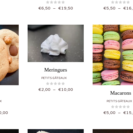
Plage de prix : €6,50 à €19,50
€
6,50
–
€
19,50
€
5,50
–
€
16
Meringues
PETITS GÂTEAUX
Plage de prix : €2,00 à €10,00
€
2,00
–
€
10,00
Macarons
X
PETITS GÂTEAUX
Plage de prix : €5,00 à €20,00
0,00
€
5,00
–
€
15