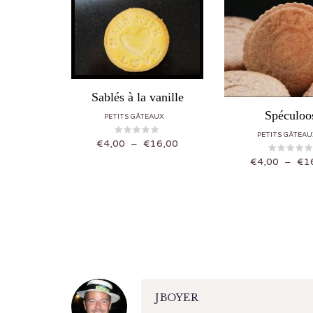
Sablés à la vanille
Spéculoo
PETITS GÂTEAUX
PETITS GÂTEAU
Plage de prix : €4,00 à €16,00
€
4,00
–
€
16,00
€
4,00
–
€
1
JBOYER