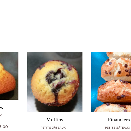
es
X
Muffins
Financiers
Plage de prix : €4,00 à €16,00
6,00
PETITS GÂTEAUX
PETITS GÂTEAUX