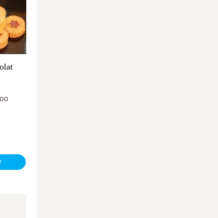
olat
Plage de prix : €5,00 à €20,00
,00
T