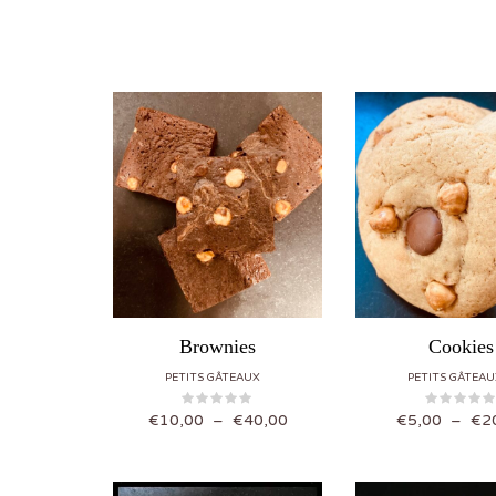
Brownies
Cookies
PETITS GÂTEAUX
PETITS GÂTEAU
Plage de prix : €10,00 à €40,00
€
10,00
–
€
40,00
€
5,00
–
€
2