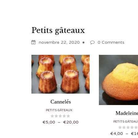
Petits gâteaux
novembre 22, 2020
0 Comments
Cannelés
PETITS GÂTEAUX
Madelein
Plage de prix : €5,00 à €20,00
€
5,00
–
€
20,00
PETITS GÂTEAU
€
4,00
–
€
1