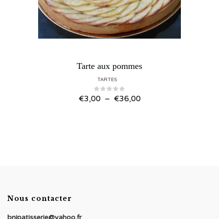
Tarte aux pommes
TARTES
Plage
€
3,00
–
€
36,00
de
prix :
€3,00
à
€36,00
Nous contacter
bnjpatisserie@yahoo.fr