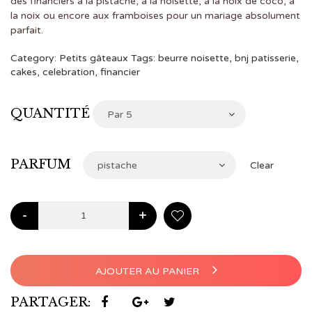
des financiers à la pistache, à la noisette, à la noix de coco, à
à
la noix ou encore aux framboises pour un mariage absolument
parfait.
€16,50
Category:
Petits gâteaux
Tags:
beurre noisette
,
bnj patisserie
,
cakes
,
celebration
,
financier
QUANTITÉ
Par 5
PARFUM
pistache
Clear
-
+
AJOUTER AU PANIER
PARTAGER: