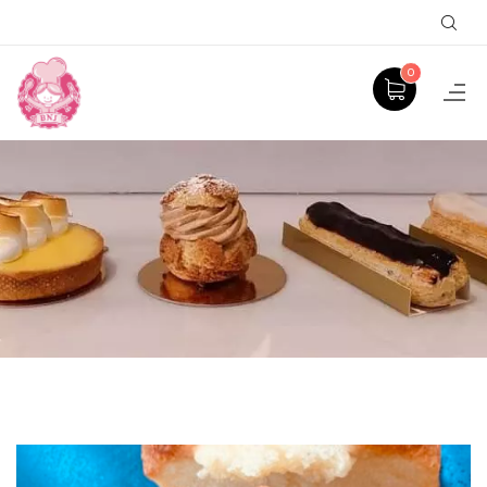
Sear
0
PRODUCT
ACCUEIL
PETITS GÂTEAUX