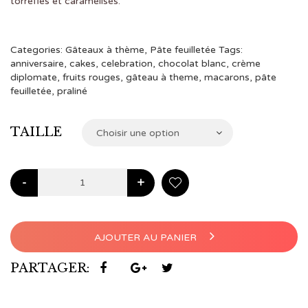
torréfiés et caramélisés.
à
€104,00
Categories:
Gâteaux à thème
,
Pâte feuilletée
Tags:
anniversaire
,
cakes
,
celebration
,
chocolat blanc
,
crème
diplomate
,
fruits rouges
,
gâteau à theme
,
macarons
,
pâte
feuilletée
,
praliné
TAILLE
Choisir une option
-
+
AJOUTER AU PANIER
PARTAGER: