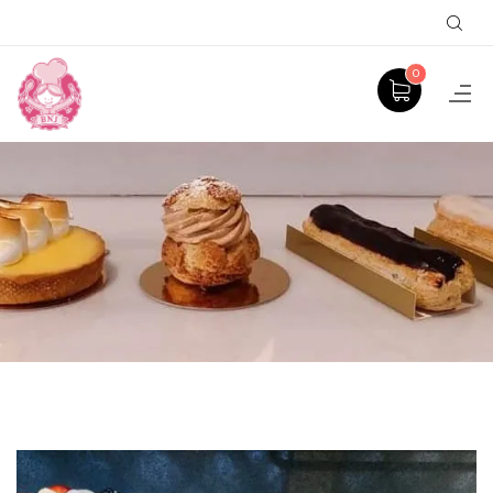
Sear
0
PRODUCT
ACCUEIL
GÂTEAUX À THÈME