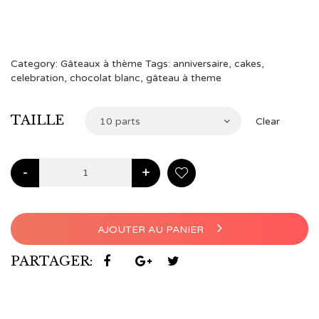
€65,00
à
€104,00
Category:
Gâteaux à thème
Tags:
anniversaire
,
cakes
,
celebration
,
chocolat blanc
,
gâteau à theme
TAILLE
10 parts
Clear
-
+
AJOUTER AU PANIER
PARTAGER: