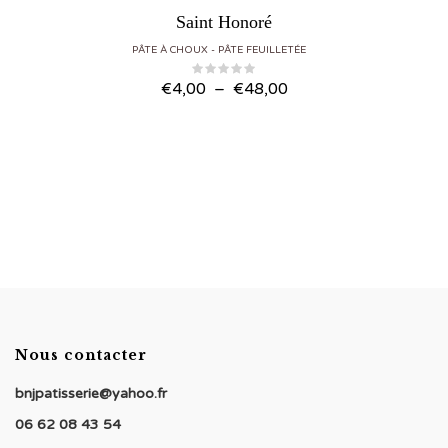
Saint Honoré
PÂTE À CHOUX
PÂTE FEUILLETÉE
Plage
€
4,00
–
€
48,00
de
prix :
€4,00
à
€48,00
Nous contacter
bnjpatisserie@yahoo.fr
06 62 08 43 54