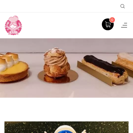
Sear
0
PRODUCT
ACCUEIL
GÂTEAUX À THÈME