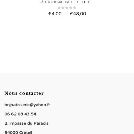
PÂTE À CHOUX
PÂTE FEUILLETÉE
Plage
€
4,00
–
€
48,00
de
prix :
€4,00
à
€48,00
Nous contacter
bnjpatisserie@yahoo.fr
06 62 08 43 54
2, impasse du Paradis
94000 Créteil