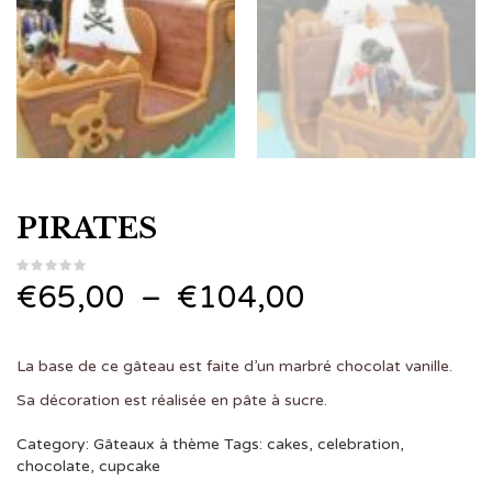
PIRATES
Plage
€
65,00
–
€
104,00
de
La base de ce gâteau est faite d’un marbré chocolat vanille.
prix :
Sa décoration est réalisée en pâte à sucre.
€65,00
Category:
Gâteaux à thème
Tags:
cakes
,
celebration
,
chocolate
,
cupcake
à