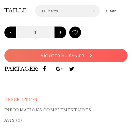
€104,00
TAILLE
10 parts
Clear
-
+
AJOUTER AU PANIER
PARTAGER:
DESCRIPTION
INFORMATIONS COMPLÉMENTAIRES
AVIS (0)