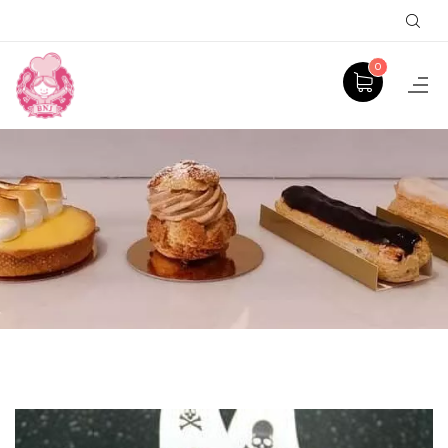
Sear
0
PRODUCT
ACCUEIL
GÂTEAUX À THÈME