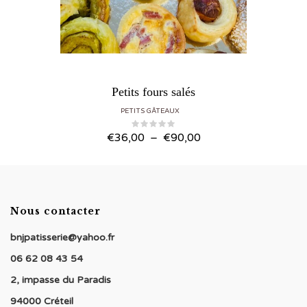
Petits fours salés
PETITS GÂTEAUX
Plage de prix : €36,00 à €90,00
€
36,00
–
€
90,00
Nous contacter
bnjpatisserie@yahoo.fr
06 62 08 43 54
2, impasse du Paradis
94000 Créteil