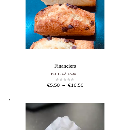
Financiers
PETITS GÂTEAUX
Plage de prix : €5,50 à €16,50
€
5,50
–
€
16,50