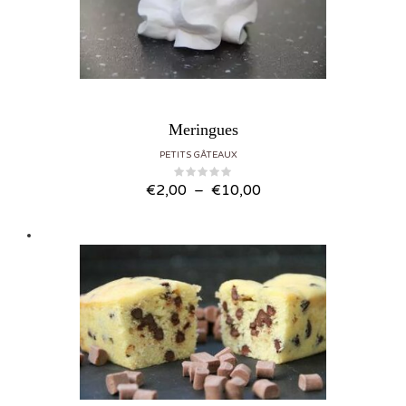
Meringues
PETITS GÂTEAUX
Plage de prix : €2,00 à €10,00
€
2,00
–
€
10,00