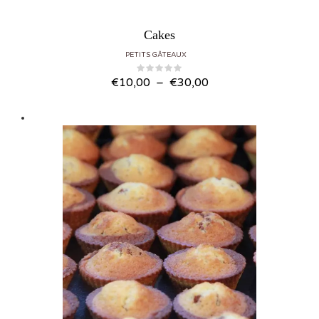
Cakes
PETITS GÂTEAUX
Plage de prix : €10,00 à €30,00
€
10,00
–
€
30,00