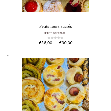
Petits fours sucrés
PETITS GÂTEAUX
Plage de prix : €36,00 à €90,00
€
36,00
–
€
90,00