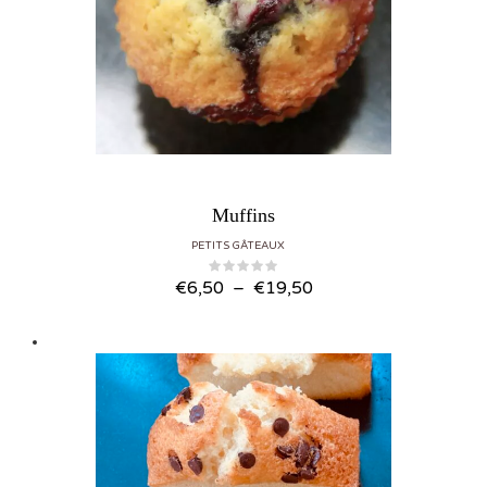
Muffins
PETITS GÂTEAUX
Plage de prix : €6,50 à €19,50
€
6,50
–
€
19,50