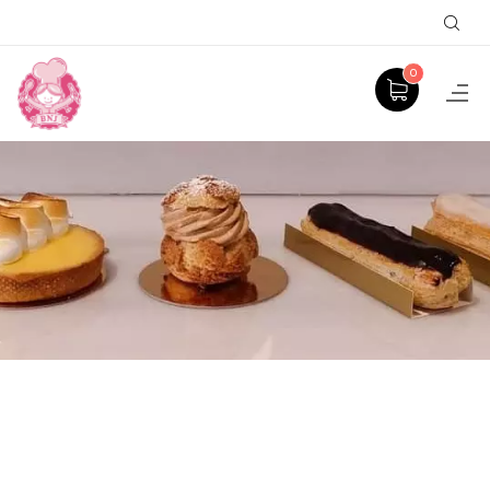
Sear
0
BNJ PATISSERIE
ACCUEIL