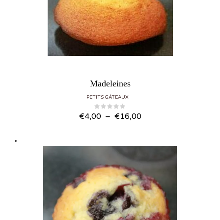
Madeleines
PETITS GÂTEAUX
Plage de prix : €4,00 à €16,00
€
4,00
–
€
16,00