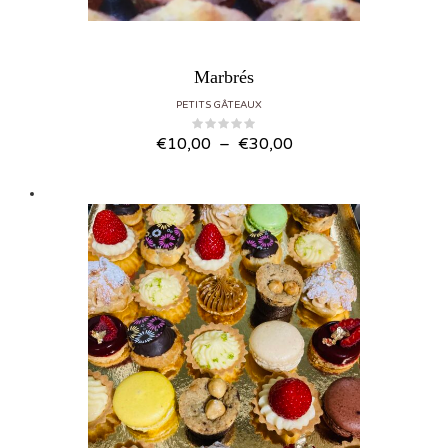
Marbrés
PETITS GÂTEAUX
Plage de prix : €10,00 à €30,00
€
10,00
–
€
30,00