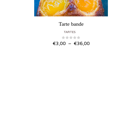
Tarte bande
TARTES
Plage de prix : €3,00 à €36,00
€
3,00
–
€
36,00