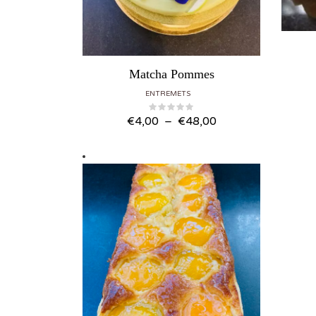
Matcha Pommes
ENTREMETS
Plage de prix : €4,00 à €48,00
€
4,00
–
€
48,00