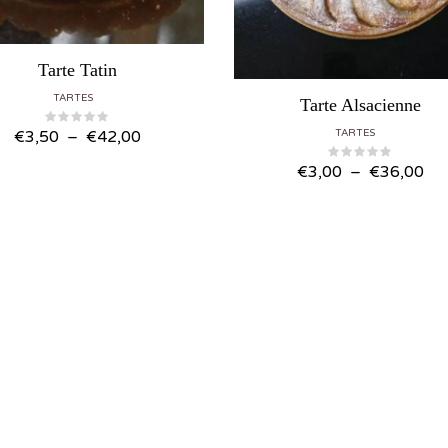
Tarte Tatin
TARTES
Tarte Alsacienne
Plage de prix : €3,50 à €42,00
TARTES
€
3,50
–
€
42,00
Plage de prix
€
3,00
–
€
36,00