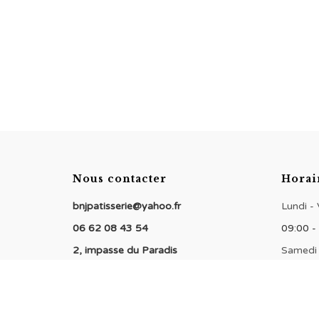
Nous contacter
Horai
bnjpatisserie@yahoo.fr
Lundi -
06 62 08 43 54
09:00 -
2, impasse du Paradis
Samedi
94000 Créteil
09:00 -