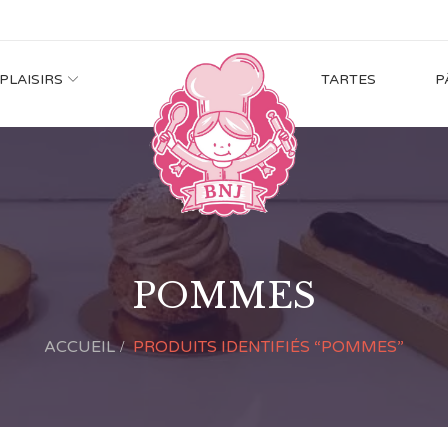
 PLAISIRS
TARTES
P
POMMES
ACCUEIL
PRODUITS IDENTIFIÉS “POMMES”