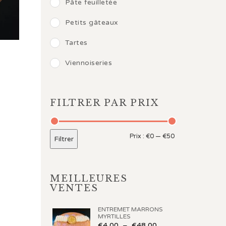
Pâte feuilletée
Petits gâteaux
Tartes
Viennoiseries
 : €3,00 à €36,00
FILTRER PAR PRIX
Prix :
€0
—
€50
Filtrer
MEILLEURES
VENTES
ENTREMET MARRONS
MYRTILLES
€
4,00
–
€
48,00