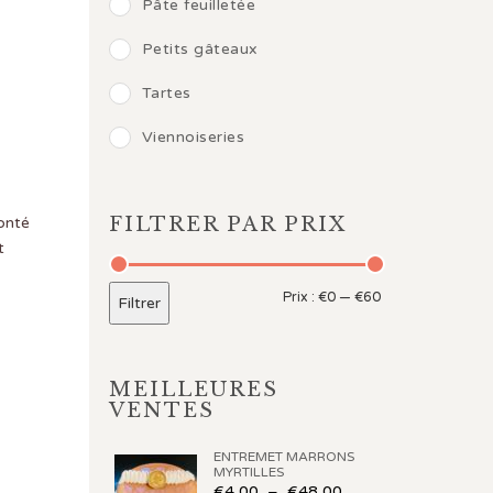
Pâte feuilletée
Petits gâteaux
Tartes
Viennoiseries
FILTRER PAR PRIX
onté
t
Prix :
€0
—
€60
Filtrer
MEILLEURES
VENTES
ENTREMET MARRONS
MYRTILLES
€
4,00
–
€
48,00