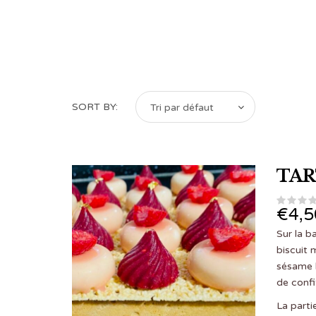
SORT BY:
Tri par défaut
TAR
€
4,5
Sur la b
biscuit 
sésame b
de confi
La part