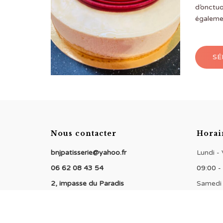
d’onctuo
égaleme
SÉ
Nous contacter
Horai
bnjpatisserie@yahoo.fr
Lundi -
06 62 08 43 54
09:00 -
2, impasse du Paradis
Samedi
94000 Créteil
09:00 -