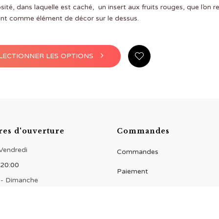
du
sité, dans laquelle est caché, un insert aux fruits rouges, que l’on r
produit
nt comme élément de décor sur le dessus.
Ce
LECTIONNER LES OPTIONS
produit
a
plusieurs
variations.
Les
options
peuvent
être
res d'ouverture
Commandes
choisies
sur
 Vendredi
Commandes
la
 20:00
page
Paiement
du
 - Dimanche
produit
 20:00