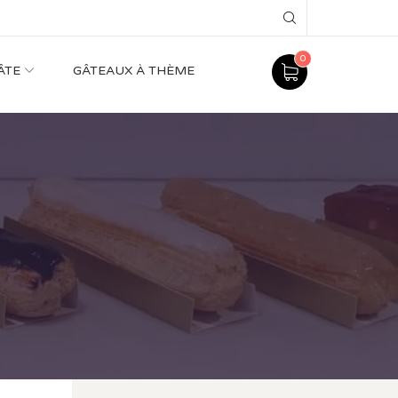
Search
0
ÂTE
GÂTEAUX À THÈME
”