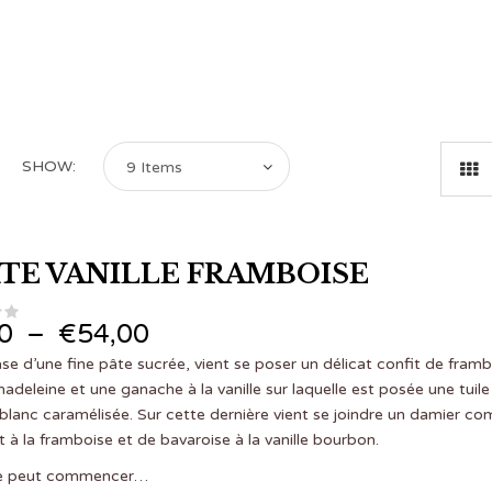
SHOW:
9 Items
TE VANILLE FRAMBOISE
Plage de prix : €4,50 à €54,00
0
–
€
54,00
ase d’une fine pâte sucrée, vient se poser un délicat confit de framb
madeleine et une ganache à la vanille sur laquelle est posée une tuile
lanc caramélisée. Sur cette dernière vient se joindre un damier c
t à la framboise et de bavaroise à la vanille bourbon.
ie peut commencer…