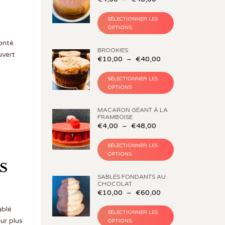
SÉLECTIONNER LES
OPTIONS
onté
BROOKIES
uvert
€
10,00
–
€
40,00
SÉLECTIONNER LES
OPTIONS
MACARON GÉANT À LA
FRAMBOISE
€
4,00
–
€
48,00
SÉLECTIONNER LES
OPTIONS
S
SABLÉS FONDANTS AU
CHOCOLAT
€
10,00
–
€
60,00
ablé
SÉLECTIONNER LES
ur plus
OPTIONS