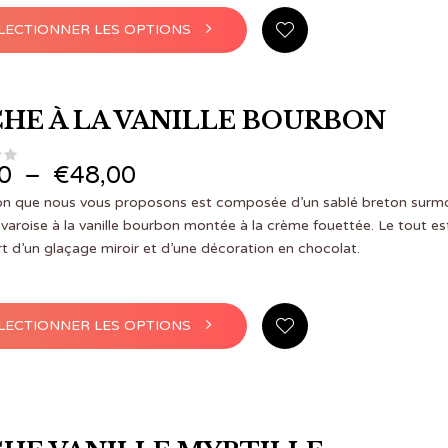
Ce
LECTIONNER LES OPTIONS
produit
a
plusieurs
variations.
HE À LA VANILLE BOURBON
Les
options
peuvent
Plage de prix : €4,00 à €48,00
0
–
€
48,00
être
choisies
ion que nous vous proposons est composée d’un sablé breton surm
sur
varoise à la vanille bourbon montée à la crème fouettée. Le tout es
la
t d’un glaçage miroir et d’une décoration en chocolat.
page
du
produit
Ce
LECTIONNER LES OPTIONS
produit
a
plusieurs
variations.
Les
options