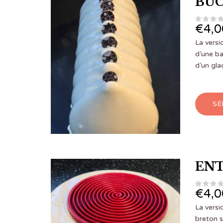
BÛC
€
4,0
La vers
d’une ba
d’un gla
SÉ
ENT
€
4,0
La vers
breton s