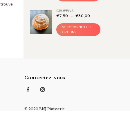
etrouve
CRUFFINS
€
7,50
–
€
30,00
SÉLECTIONNER LES
OPTIONS
Connectez-vous
© 2020 BNJ Pâtisserie