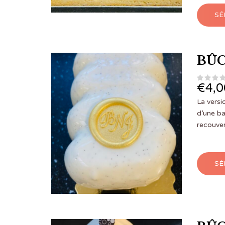
SÉ
BÛC
€
4,0
La vers
d’une ba
recouver
SÉ