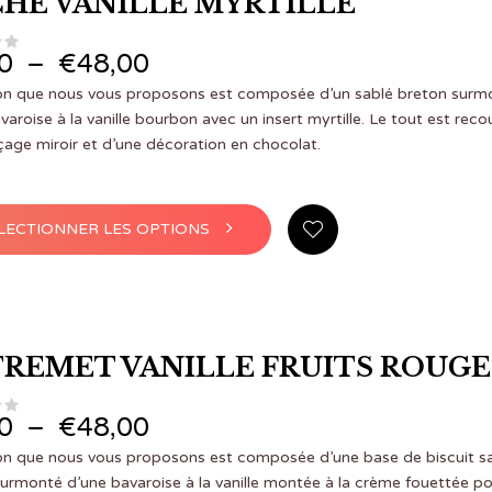
HE VANILLE MYRTILLE
peuvent
être
choisies
Plage de prix : €4,00 à €48,00
0
–
€
48,00
sur
la
ion que nous vous proposons est composée d’un sablé breton surm
page
varoise à la vanille bourbon avec un insert myrtille. Le tout est reco
du
çage miroir et d’une décoration en chocolat.
produit
Ce
LECTIONNER LES OPTIONS
produit
a
plusieurs
variations.
Les
options
REMET VANILLE FRUITS ROUGE
peuvent
être
choisies
Plage de prix : €4,00 à €48,00
0
–
€
48,00
sur
la
ion que nous vous proposons est composée d’une base de biscuit s
page
urmonté d’une bavaroise à la vanille montée à la crème fouettée po