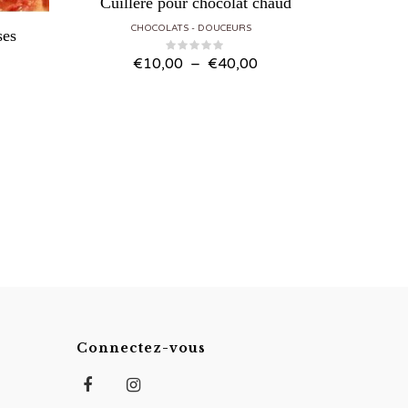
Cuillère pour chocolat chaud
CHOCOLATS
DOUCEURS
ses
Plage
€
10,00
–
€
40,00
de
lage
prix :
e
€10,00
ix :
à
3,00
€
€40,00
30,00
Connectez-vous