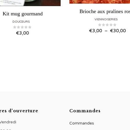
Brioche aux pralines ro
Kit mug gourmand
VIENNOISERIES
DOUCEURS
P
€
3,00
–
€
30,00
€
3,00
d
pr
€
à
€
res d'ouverture
Commandes
 Vendredi
Commandes