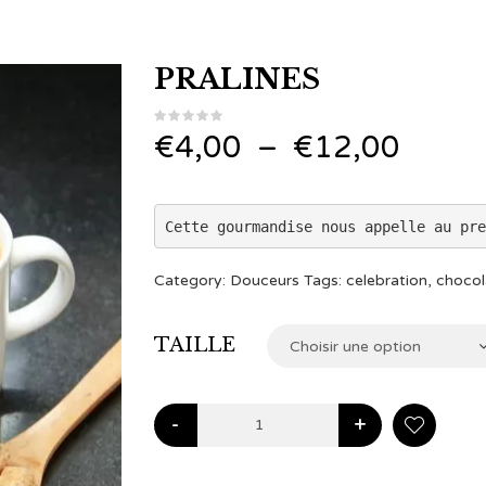
PRALINES
Plage
€
4,00
–
€
12,00
de
Cette gourmandise nous appelle au pre
prix :
€4,0
Category:
Douceurs
Tags:
celebration
,
chocol
à
TAILLE
Choisir une option
€12,
-
+