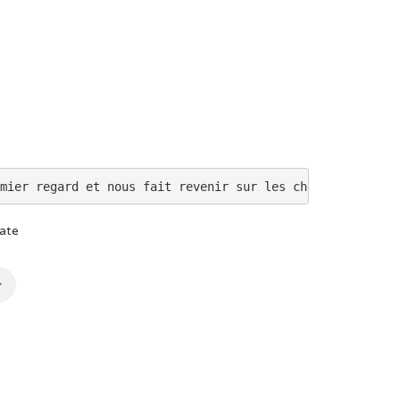
mier regard et nous fait revenir sur les chemins de notr
0
ate
00