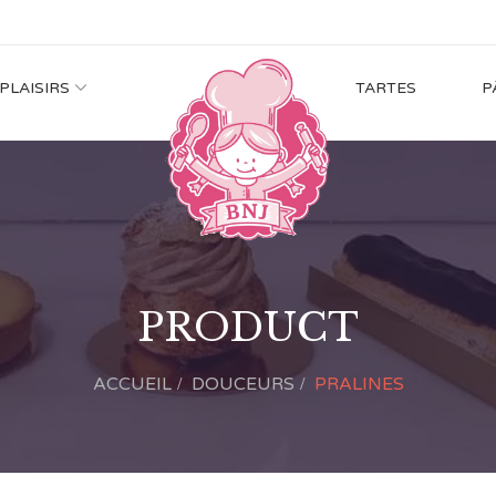
 PLAISIRS
TARTES
P
PRODUCT
ACCUEIL
DOUCEURS
PRALINES