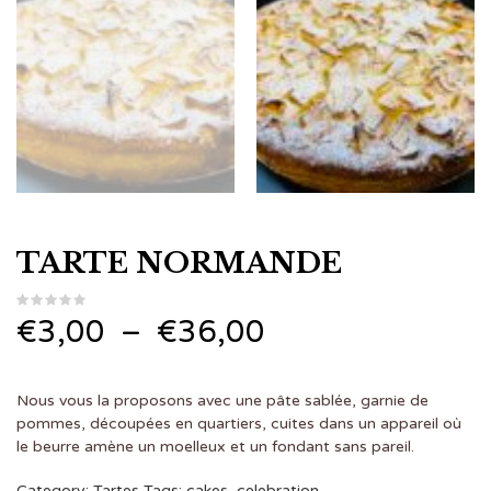
TARTE NORMANDE
Plage
€
3,00
–
€
36,00
de
Nous vous la proposons avec une pâte sablée, garnie de
prix :
pommes, découpées en quartiers, cuites dans un appareil où
le beurre amène un moelleux et un fondant sans pareil.
€3,00
Category:
Tartes
Tags:
cakes
,
celebration