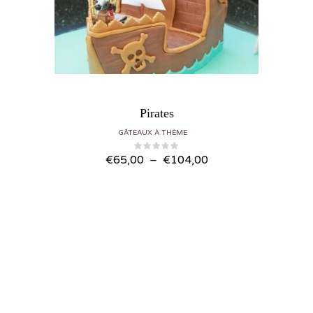
Pirates
GÂTEAUX À THÈME
Plage
€
65,00
–
€
104,00
de
prix :
€65,00
à
€104,00