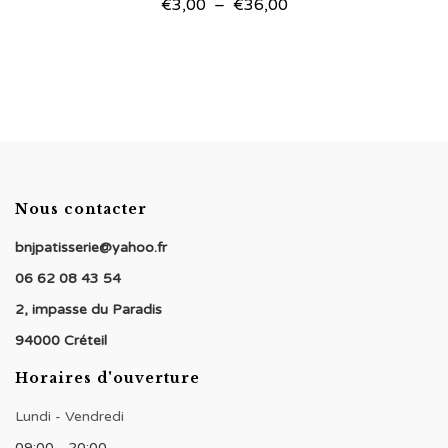
Plage
€
3,00
–
€
36,00
de
prix :
€3,00
à
€36,00
Nous contacter
bnjpatisserie@yahoo.fr
06 62 08 43 54
2, impasse du Paradis
94000 Créteil
Horaires d'ouverture
Lundi - Vendredi
09:00 - 20:00