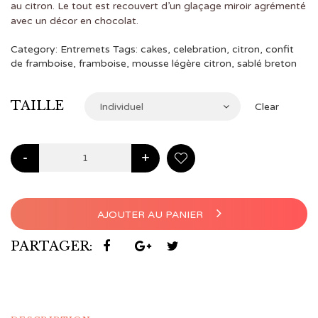
€4,00
au citron. Le tout est recouvert d’un glaçage miroir agrémenté
avec un décor en chocolat.
à
Category:
Entremets
Tags:
cakes
,
celebration
,
citron
,
confit
€48,00
de framboise
,
framboise
,
mousse légère citron
,
sablé breton
TAILLE
Individuel
Clear
-
+
AJOUTER AU PANIER
PARTAGER: