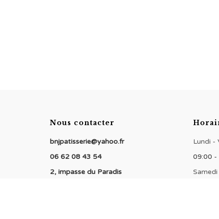
Nous contacter
Horai
bnjpatisserie@yahoo.fr
Lundi -
06 62 08 43 54
09:00 -
2, impasse du Paradis
Samedi
94000 Créteil
09:00 -