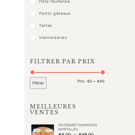
Pâte feuilletée
Petits gâteaux
Tartes
Viennoiseries
FILTRER PAR PRIX
Prix :
€0
—
€40
Filtrer
MEILLEURES
VENTES
ENTREMET MARRONS
MYRTILLES
€
4,00
–
€
48,00