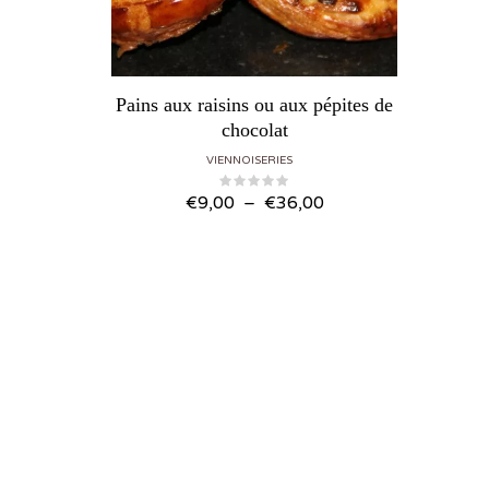
Pains aux raisins ou aux pépites de
chocolat
VIENNOISERIES
Plage de prix : €9,00 à €36,00
€
9,00
–
€
36,00