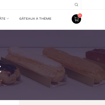
Search
0
ÂTE
GÂTEAUX À THÈME
E
”