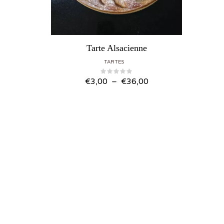
Tarte Alsacienne
TARTES
Plage de prix : €3,00 à €36,00
€
3,00
–
€
36,00