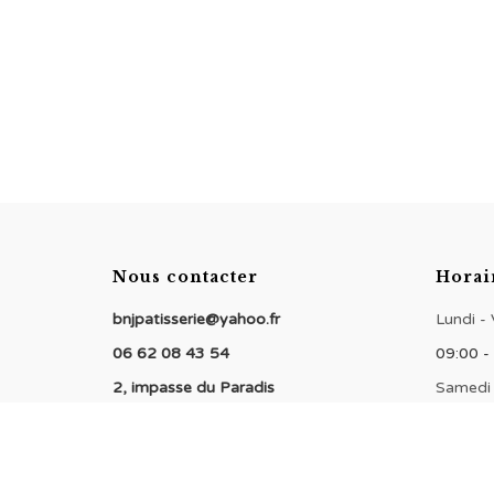
Nous contacter
Horai
bnjpatisserie@yahoo.fr
Lundi -
06 62 08 43 54
09:00 -
2, impasse du Paradis
Samedi
94000 Créteil
09:00 -