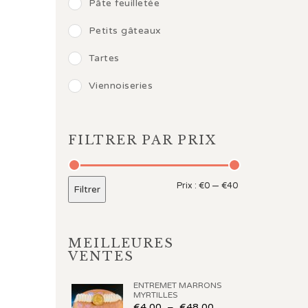
Pâte feuilletée
Petits gâteaux
Tartes
Viennoiseries
FILTRER PAR PRIX
Prix :
€0
—
€40
Filtrer
MEILLEURES
VENTES
ENTREMET MARRONS
MYRTILLES
€
4,00
–
€
48,00