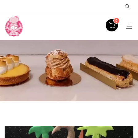
Sear
0
PRODUCT
ACCUEIL
GÂTEAUX À THÈME