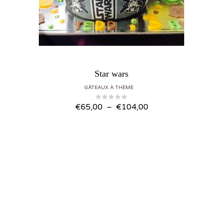
Star wars
GÂTEAUX À THÈME
Plage
€
65,00
–
€
104,00
de
prix :
€65,00
à
€104,00