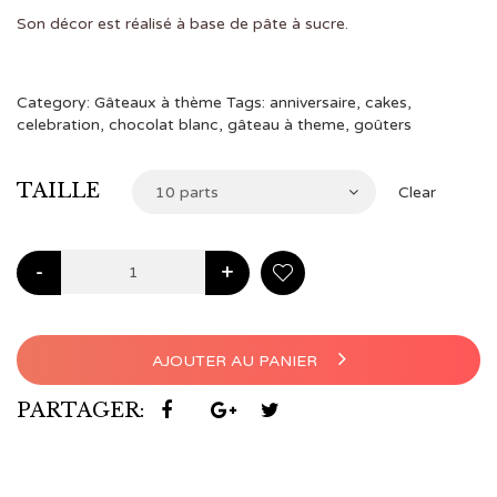
à
Son décor est réalisé à base de pâte à sucre.
€104,00
Category:
Gâteaux à thème
Tags:
anniversaire
,
cakes
,
celebration
,
chocolat blanc
,
gâteau à theme
,
goûters
TAILLE
10 parts
Clear
-
+
AJOUTER AU PANIER
PARTAGER: