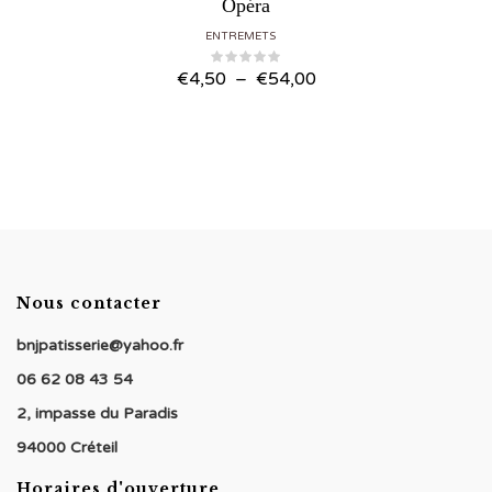
Opéra
ENTREMETS
Plage
€
4,50
–
€
54,00
de
prix :
€4,50
à
€54,00
Nous contacter
bnjpatisserie@yahoo.fr
06 62 08 43 54
2, impasse du Paradis
94000 Créteil
Horaires d'ouverture