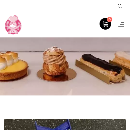
Sear
0
PRODUCT
ACCUEIL
GÂTEAUX À THÈME