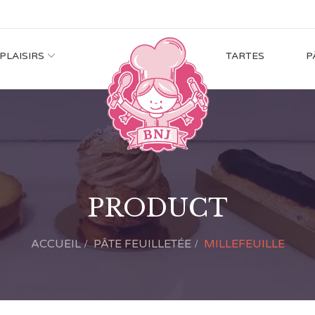
 PLAISIRS
TARTES
P
PRODUCT
ACCUEIL
PÂTE FEUILLETÉE
MILLEFEUILLE