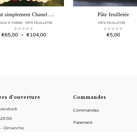
ut simplement Chanel….
Pâte feuilletée
EAUX À THÈME
PÂTE FEUILLETÉE
PÂTE FEUILLETÉE
Plage
€
65,00
–
€
104,00
€
5,00
de
prix :
€65,00
à
€104,00
res d'ouverture
Commandes
 Vendredi
Commandes
 20:00
Paiement
 - Dimanche