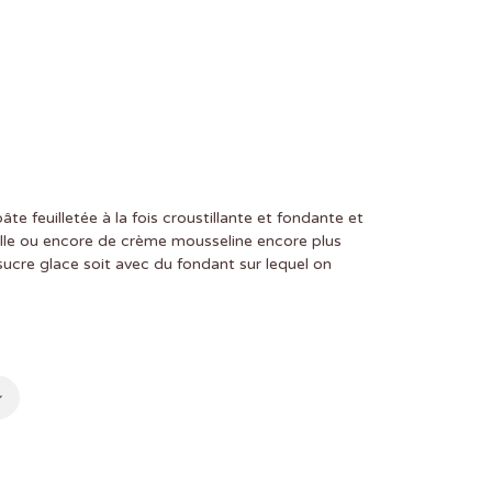
te feuilletée à la fois croustillante et fondante et
ille ou encore de crème mousseline encore plus
sucre glace soit avec du fondant sur lequel on
0
00