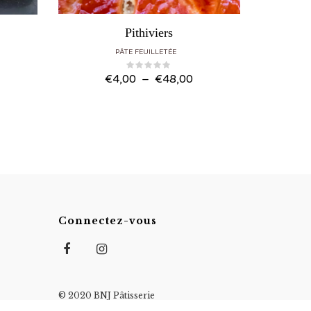
Pithiviers
PÂTE FEUILLETÉE
PÂTE 
Plage
€
4,00
–
€
48,00
de
prix :
€4,00
à
€48,00
Connectez-vous
© 2020 BNJ Pâtisserie