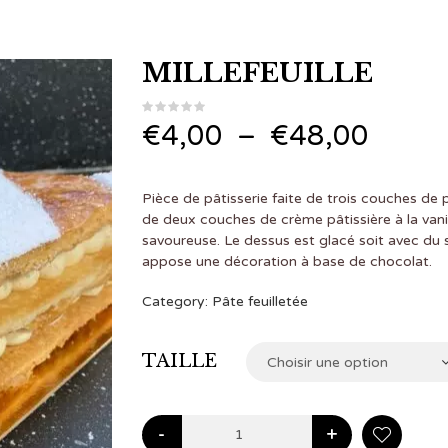
MILLEFEUILLE
Plage
€
4,00
–
€
48,00
de
Pièce de pâtisserie faite de trois couches de pâ
prix :
de deux couches de crème pâtissière à la van
savoureuse. Le dessus est glacé soit avec du 
€4,0
appose une décoration à base de chocolat.
à
Category:
Pâte feuilletée
€48,
TAILLE
Choisir une option
-
+