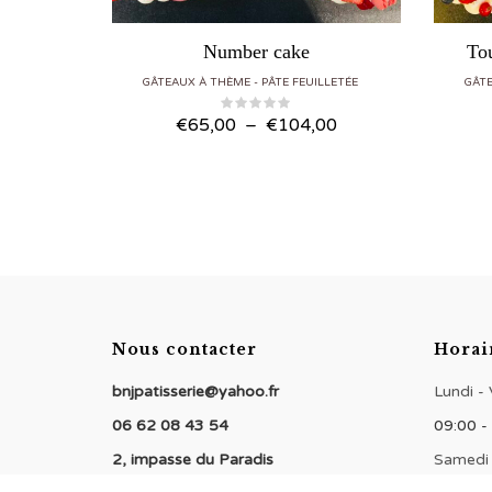
Number cake
To
RIES
GÂTEAUX À THÈME
PÂTE FEUILLETÉE
GÂT
Plage
Plage
0
€
65,00
–
€
104,00
de
de
prix :
prix :
€6,00
€65,00
à
à
€48,00
€104,00
Nous contacter
Horai
bnjpatisserie@yahoo.fr
Lundi -
06 62 08 43 54
09:00 -
2, impasse du Paradis
Samedi