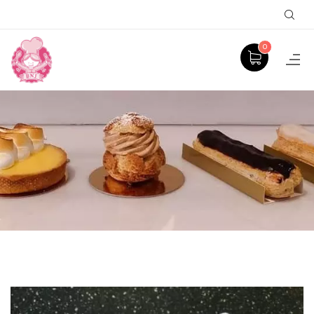
Sear
0
PRODUCT
ACCUEIL
GÂTEAUX À THÈME