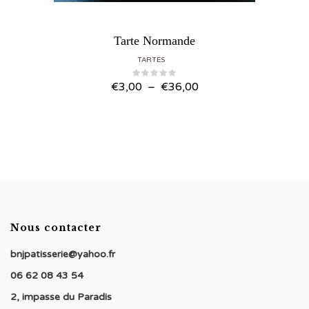
Tarte Normande
TARTES
Plage
€
3,00
–
€
36,00
de
prix :
€3,00
à
€36,00
Nous contacter
bnjpatisserie@yahoo.fr
06 62 08 43 54
2, impasse du Paradis