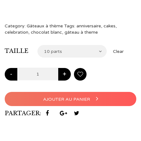
à
€104,00
Category:
Gâteaux à thème
Tags:
anniversaire
,
cakes
,
celebration
,
chocolat blanc
,
gâteau à theme
TAILLE
10 parts
Clear
-
+
AJOUTER AU PANIER
PARTAGER: