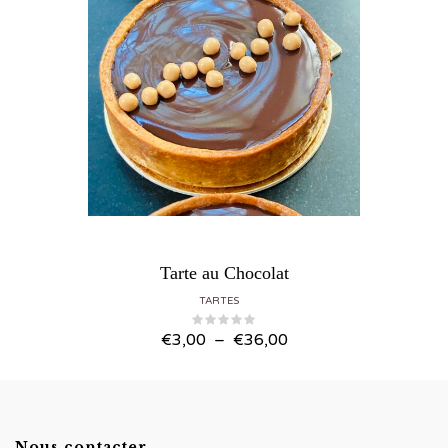
Tarte au Chocolat
TARTES
Plage de prix : €3,00 à €36,00
€
3,00
–
€
36,00
Nous contacter