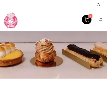
Sear
0
TARTES
ACCUEIL