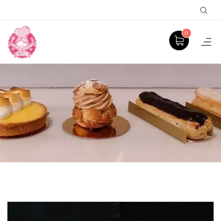
Sear
0
PRODUCT
ACCUEIL
GÂTEAUX À THÈME