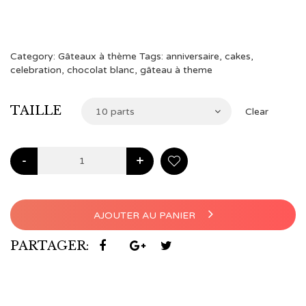
à
€104,00
Category:
Gâteaux à thème
Tags:
anniversaire
,
cakes
,
celebration
,
chocolat blanc
,
gâteau à theme
TAILLE
10 parts
Clear
-
+
AJOUTER AU PANIER
PARTAGER: