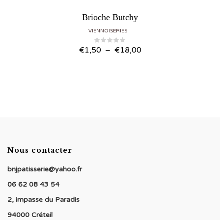
Brioche Butchy
VIENNOISERIES
Plage
€
1,50
–
€
18,00
de
prix :
€1,50
à
€18,00
Nous contacter
bnjpatisserie@yahoo.fr
06 62 08 43 54
2, impasse du Paradis
94000 Créteil