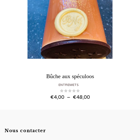
Bûche aux spéculoos
ENTREMETS
Plage de prix : €4,00 à €48,00
€
4,00
–
€
48,00
Nous contacter