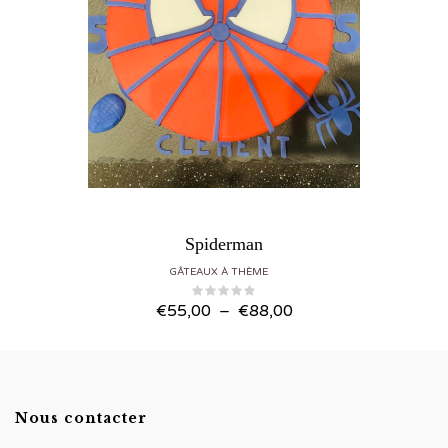
Spiderman
GÂTEAUX À THÈME
Plage de prix : €55,00 à €88,00
€
55,00
–
€
88,00
Nous contacter