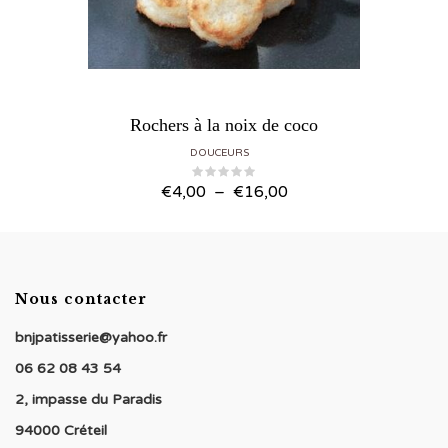
Rochers à la noix de coco
DOUCEURS
Plage de prix : €4,00 à €16,00
€
4,00
–
€
16,00
Nous contacter
bnjpatisserie@yahoo.fr
06 62 08 43 54
2, impasse du Paradis
94000 Créteil