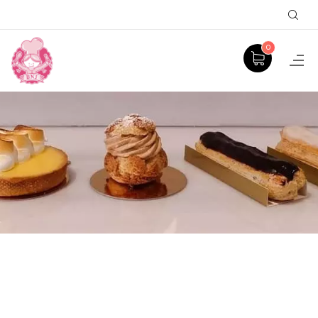
Sear
0
COCO
ACCUEIL