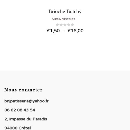
Brioche Butchy
VIENNOISERIES
Plage
€
1,50
–
€
18,00
de
prix :
€1,50
à
€18,00
Nous contacter
bnjpatisserie@yahoo.fr
06 62 08 43 54
2, impasse du Paradis
94000 Créteil