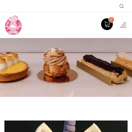
Sear
0
PRODUCT
ACCUEIL
GÂTEAUX À THÈME